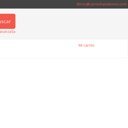
libros@carmichaelalonso.com
uscar
avanzada
Mi carrito