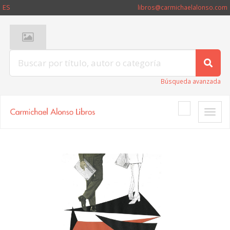
ES
libros@carmichaelalonso.com
Búsqueda avanzada
Toggle
naviga