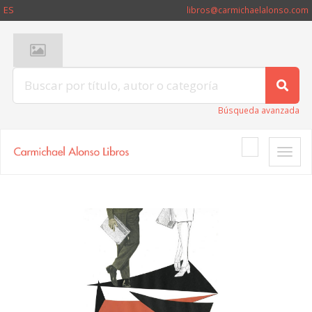
ES
libros@carmichaelalonso.com
Búsqueda avanzada
Toggle
naviga