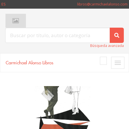
ES
libros@carmichaelalonso.com
Búsqueda avanzada
Toggle
naviga