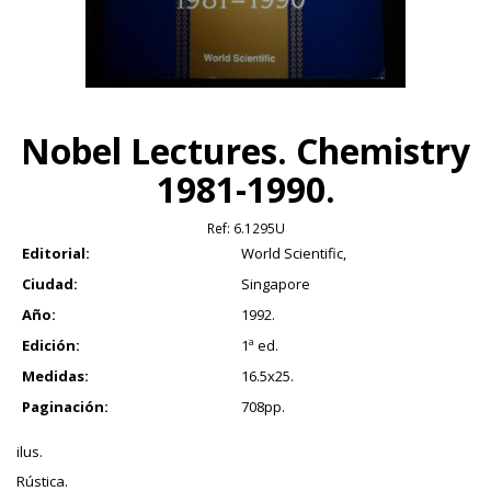
Nobel Lectures. Chemistry
1981-1990.
Ref:
6.1295U
Editorial:
World Scientific,
Ciudad:
Singapore
Año:
1992.
Edición:
1ª ed.
Medidas:
16.5x25.
Paginación:
708pp.
ilus.
Rústica.