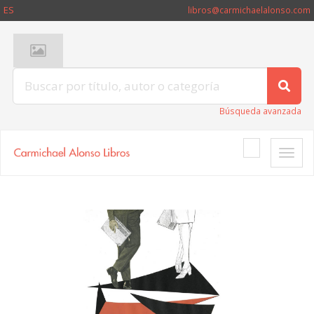
ES
libros@carmichaelalonso.com
Búsqueda avanzada
Toggle
naviga