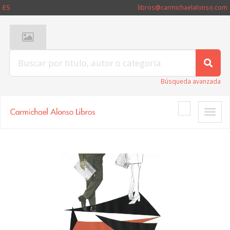
ES
libros@carmichaelalonso.com
Búsqueda avanzada
Toggle
naviga