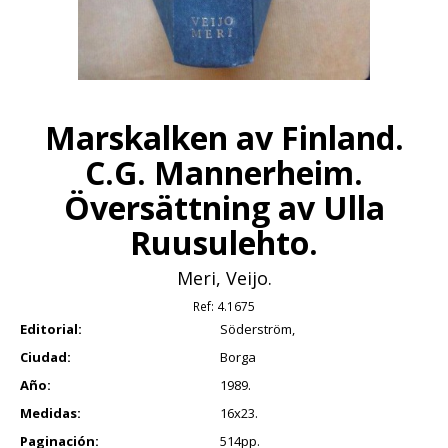
Marskalken av Finland.
C.G. Mannerheim.
Översättning av Ulla
Ruusulehto.
Meri, Veijo.
Ref:
4.1675
Editorial:
Söderström,
Ciudad:
Borga
Año:
1989.
Medidas:
16x23.
Paginación:
514pp.