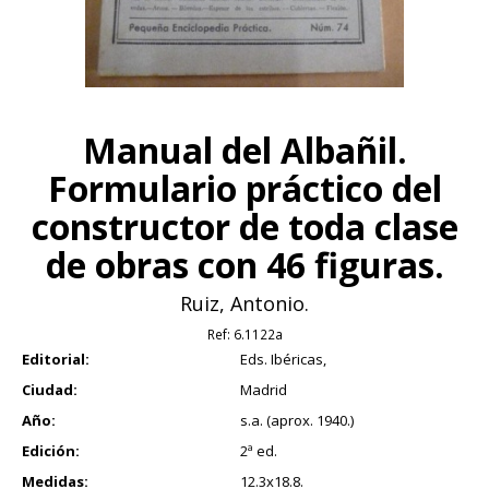
Manual del Albañil.
Formulario práctico del
constructor de toda clase
de obras con 46 figuras.
Ruiz, Antonio.
Ref:
6.1122a
Editorial:
Eds. Ibéricas,
Ciudad:
Madrid
Año:
s.a. (aprox. 1940.)
Edición:
2ª ed.
Medidas:
12.3x18.8.