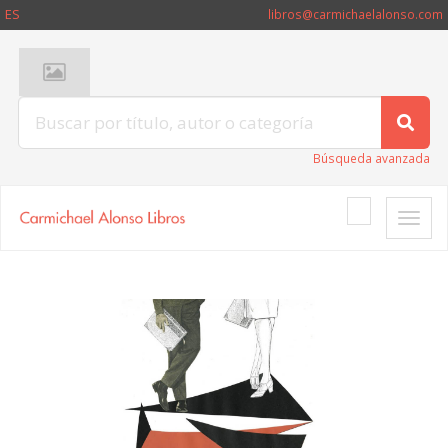
ES
libros@carmichaelalonso.com
Búsqueda avanzada
Toggle
naviga