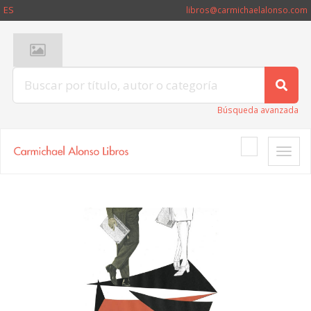
ES
libros@carmichaelalonso.com
Búsqueda avanzada
Toggle
naviga