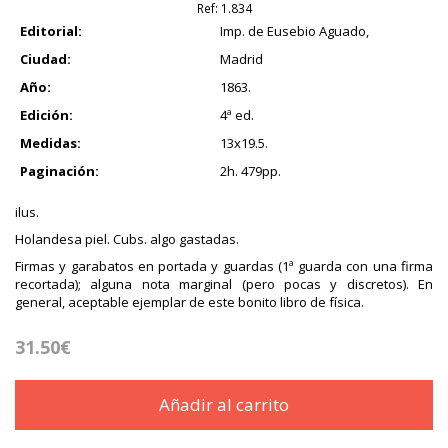
Ref:
1.834
Editorial:
Imp. de Eusebio Aguado,
Ciudad:
Madrid
Año:
1863.
Edición:
4ª ed.
Medidas:
13x19.5.
Paginación:
2h. 479pp.
ilus.
Holandesa piel. Cubs. algo gastadas.
Firmas y garabatos en portada y guardas (1ª guarda con una firma
recortada); alguna nota marginal (pero pocas y discretos). En
general, aceptable ejemplar de este bonito libro de física.
31.50€
Añadir al carrito