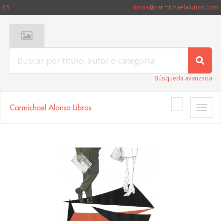
ES
libros@carmichaelalonso.com
Búsqueda avanzada
Toggle
naviga