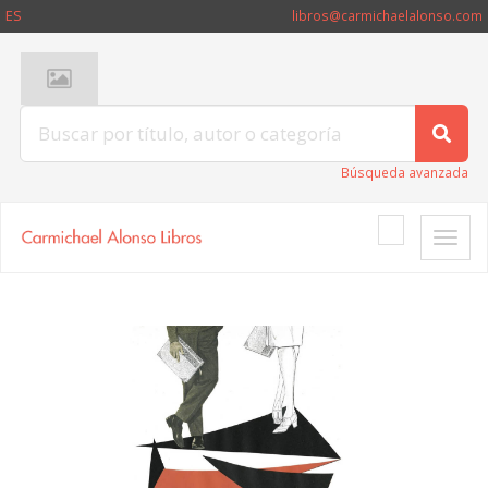
ES
libros@carmichaelalonso.com
Búsqueda avanzada
Toggle
naviga