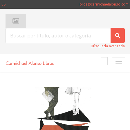
ES
libros@carmichaelalonso.com
Búsqueda avanzada
Toggle
naviga