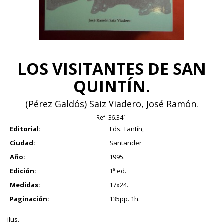
LOS VISITANTES DE SAN
QUINTÍN.
(Pérez Galdós) Saiz Viadero, José Ramón.
Ref:
36.341
Editorial:
Eds. Tantín,
Ciudad:
Santander
Año:
1995.
Edición:
1ª ed.
Medidas:
17x24.
Paginación:
135pp. 1h.
ilus.