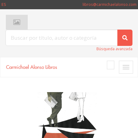
ES
libros@carmichaelalonso.com
Búsqueda avanzada
Toggle
naviga