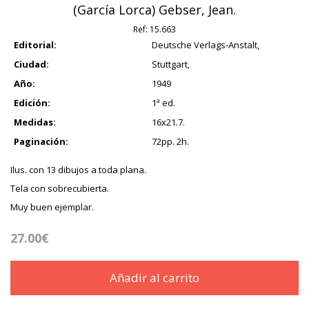
(García Lorca) Gebser, Jean.
Ref:
15.663
Editorial:
Deutsche Verlags-Anstalt,
Ciudad:
Stuttgart,
Año:
1949
Edición:
1ª ed.
Medidas:
16x21.7.
Paginación:
72pp. 2h.
Ilus. con 13 dibujos a toda plana.
Tela con sobrecubierta.
Muy buen ejemplar.
27.00€
Añadir al carrito