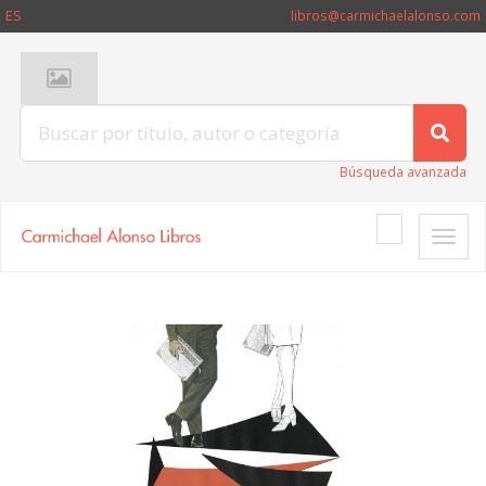
ES
libros@carmichaelalonso.com
Búsqueda avanzada
Toggle
naviga