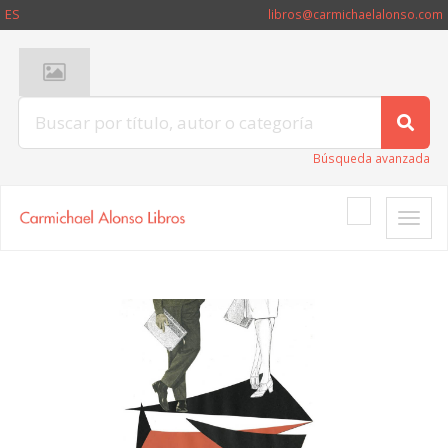
ES
libros@carmichaelalonso.com
Búsqueda avanzada
Toggle
naviga