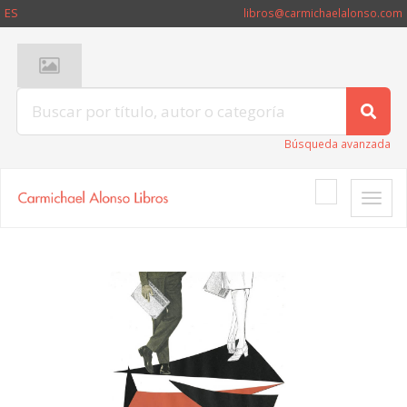
ES
libros@carmichaelalonso.com
Búsqueda avanzada
Toggle
naviga