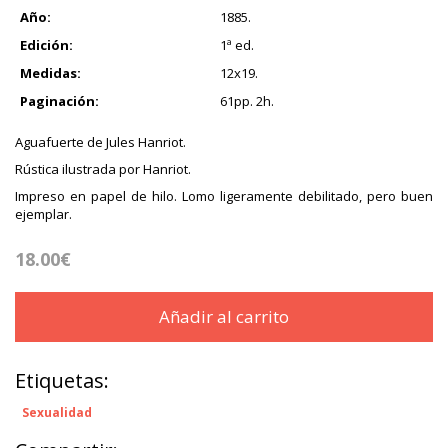
Año:
1885.
Edición:
1ª ed.
Medidas:
12x19.
Paginación:
61pp. 2h.
Aguafuerte de Jules Hanriot.
Rústica ilustrada por Hanriot.
Impreso en papel de hilo. Lomo ligeramente debilitado, pero buen
ejemplar.
18.00€
Añadir al carrito
Etiquetas:
Sexualidad