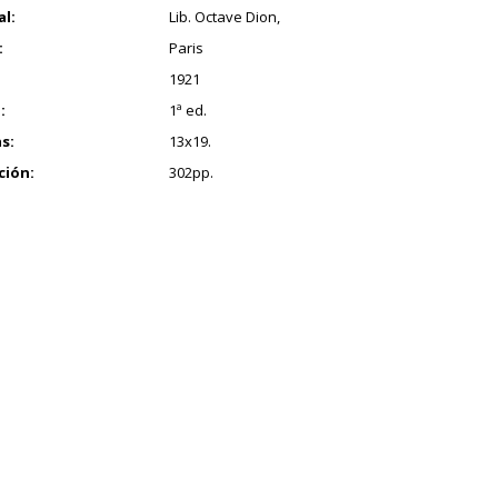
al:
Lib. Octave Dion,
:
Paris
1921
:
1ª ed.
s:
13x19.
ción:
302pp.