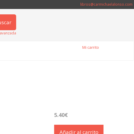
libros@carmichaelalonso.com
uscar
avanzada
Mi carrito
5.40€
Añadir al carrito