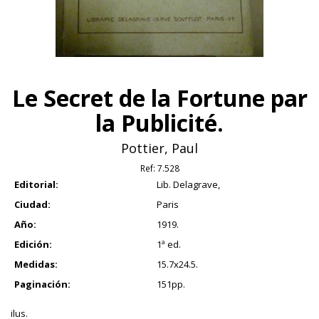
Le Secret de la Fortune par
la Publicité.
Pottier, Paul
Ref:
7.528
Editorial:
Lib. Delagrave,
Ciudad:
Paris
Año:
1919.
Edición:
1ª ed.
Medidas:
15.7x24.5.
Paginación:
151pp.
ilus.