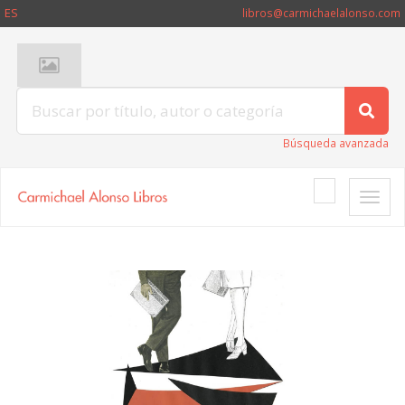
ES
libros@carmichaelalonso.com
Búsqueda avanzada
Toggle
naviga