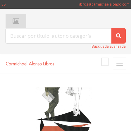
ES
libros@carmichaelalonso.com
Búsqueda avanzada
Toggle
naviga