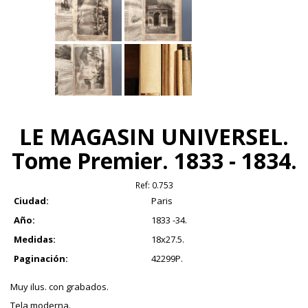
LE MAGASIN UNIVERSEL.
Tome Premier. 1833 - 1834.
Ref:
0.753
Ciudad:
Paris
Año:
1833 -34.
Medidas:
18x27.5.
Paginación:
42299P.
Muy ilus. con grabados.
Tela moderna.