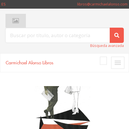
ES
libros@carmichaelalonso.com
Búsqueda avanzada
Toggle
naviga