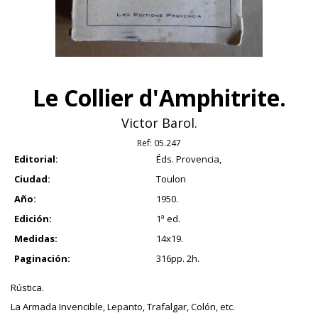
Le Collier d'Amphitrite.
Victor Barol.
Ref:
05.247
Editorial:
Éds. Provencia,
Ciudad:
Toulon
Año:
1950.
Edición:
1ª ed.
Medidas:
14x19.
Paginación:
316pp. 2h.
Rústica.
La Armada Invencible, Lepanto, Trafalgar, Colón, etc.