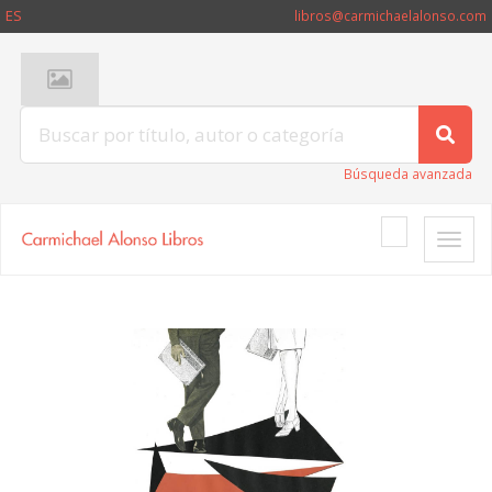
ES
libros@carmichaelalonso.com
Búsqueda avanzada
Toggle
naviga