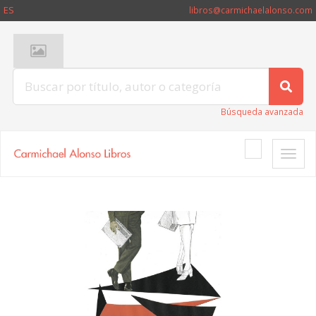
ES
libros@carmichaelalonso.com
Búsqueda avanzada
Toggle
naviga