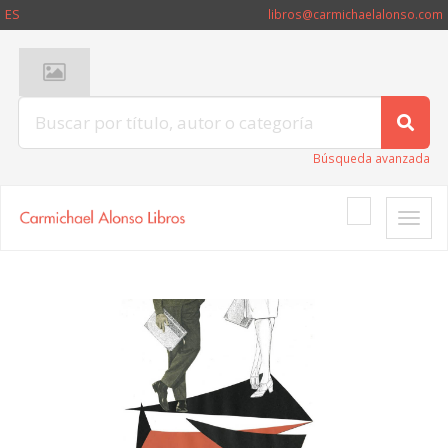
ES
libros@carmichaelalonso.com
Búsqueda avanzada
Toggle
naviga