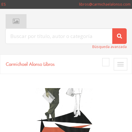
ES
libros@carmichaelalonso.com
Búsqueda avanzada
Toggle
naviga