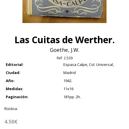
Las Cuitas de Werther.
Goethe, J.W.
Ref:
2.539
Editorial:
Espasa Calpe, Col. Universal,
Ciudad:
Madrid
Año:
1942.
Medidas:
11x16
Paginación:
181pp. 2h.
Rústica.
4.50€