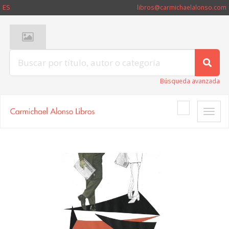
ES
libros@carmichaelalonso.com
Búsqueda avanzada
Toggle
naviga