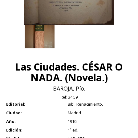
Las Ciudades. CÉSAR O
NADA. (Novela.)
BAROJA, Pío.
Ref:
34.59
Editorial:
Bibl. Renacimiento,
Ciudad:
Madrid
Año:
1910.
Edición:
1ª ed.