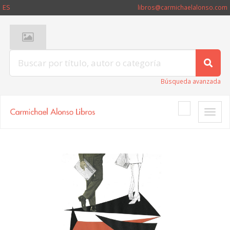
ES
libros@carmichaelalonso.com
Búsqueda avanzada
Toggle
naviga