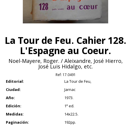
La Tour de Feu. Cahier 128.
L'Espagne au Coeur.
Noel-Mayere, Roger. / Aleixandre, José Hierro,
José Luis Hidalgo, etc.
Ref:
17.0491
Editorial:
La Tour de Feu,
Ciudad:
Jarnac
Año:
1973.
Edición:
1ª ed.
Medidas:
14x22.5.
Paginación:
192pp.