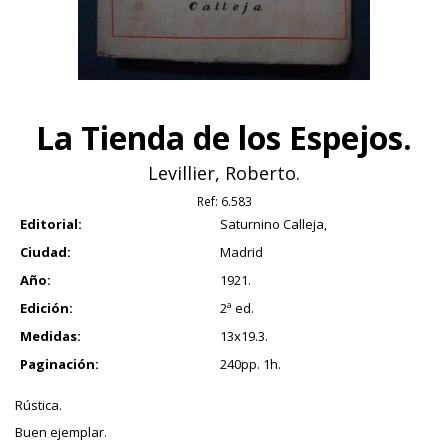
La Tienda de los Espejos.
Levillier, Roberto.
Ref:
6.583
Editorial:
Saturnino Calleja,
Ciudad:
Madrid
Año:
1921.
Edición:
2ª ed.
Medidas:
13x19.3.
Paginación:
240pp. 1h.
Rústica.
Buen ejemplar.