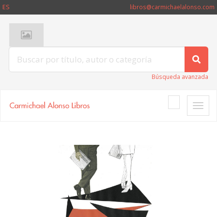
ES
libros@carmichaelalonso.com
Búsqueda avanzada
Toggle
naviga