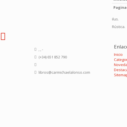
Pagina
ilus.
Rústica.
Enlac
, , -
Inicio
(+34) 651 852 790
Catego
Noved
Destac
libros@carmichaelalonso.com
Sitema