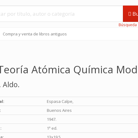
Bu
Búsqueda 
Compra y venta de libros antiguos
Teoría Atómica Química Mod
, Aldo.
1
al:
Espasa Calpe,
:
Buenos Aires
1947.
:
1ª ed.
s:
13x19.5.