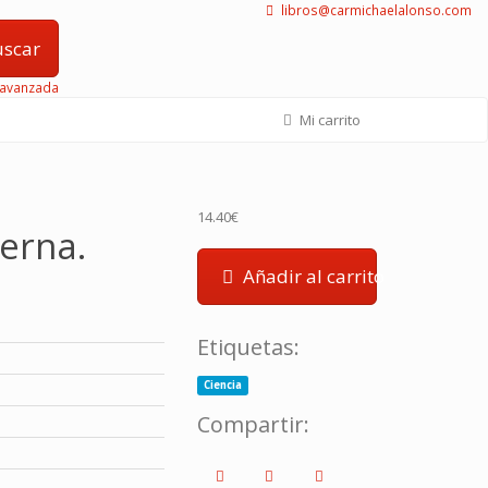
libros@carmichaelalonso.com
scar
avanzada
Mi carrito
14.40€
erna.
Añadir al carrito
Etiquetas:
Ciencia
Compartir: