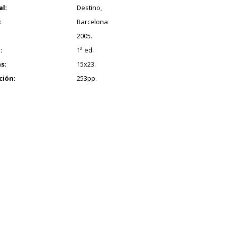
al:
Destino,
:
Barcelona
2005.
:
1ª ed.
s:
15x23.
ción:
253pp.