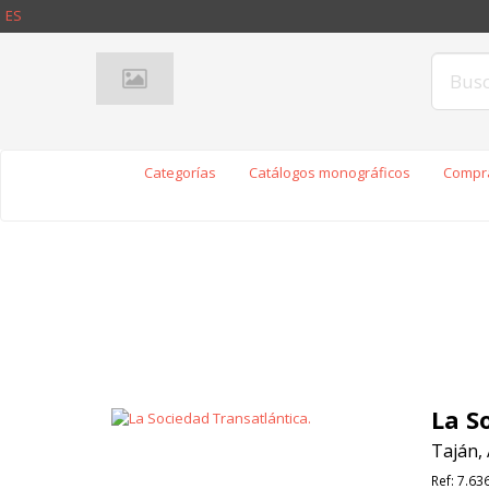
ES
Categorías
Catálogos monográficos
Compra
La S
Taján, 
Ref:
7.63