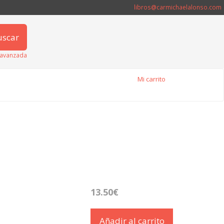
libros@carmichaelalonso.com
uscar
avanzada
Mi carrito
13.50€
Añadir al carrito