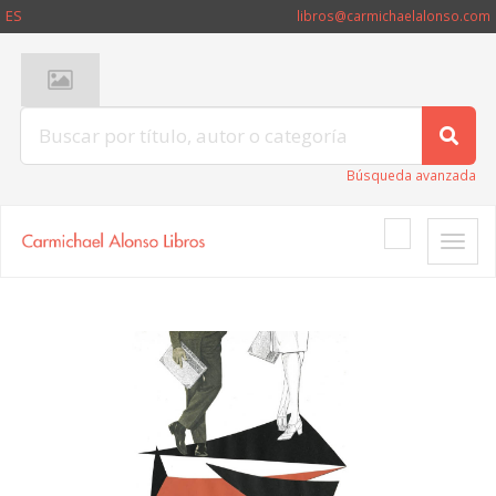
ES
libros@carmichaelalonso.com
Búsqueda avanzada
Toggle
naviga