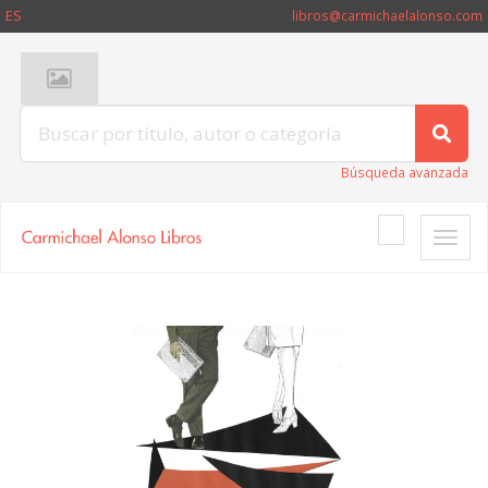
ES
libros@carmichaelalonso.com
Búsqueda avanzada
Toggle
naviga