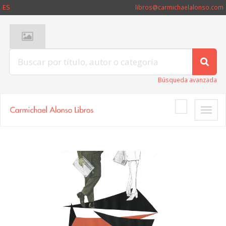
ES
libros@carmichaelalonso.com
Búsqueda avanzada
Toggle
naviga