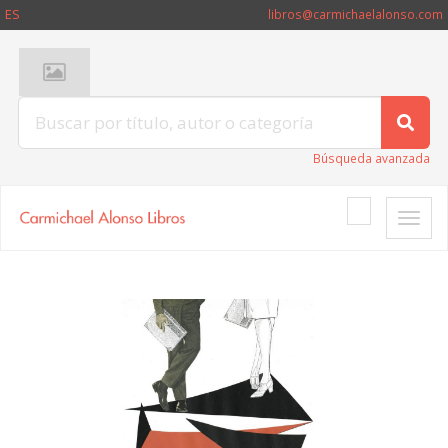
ES
libros@carmichaelalonso.com
Búsqueda avanzada
Toggle
naviga