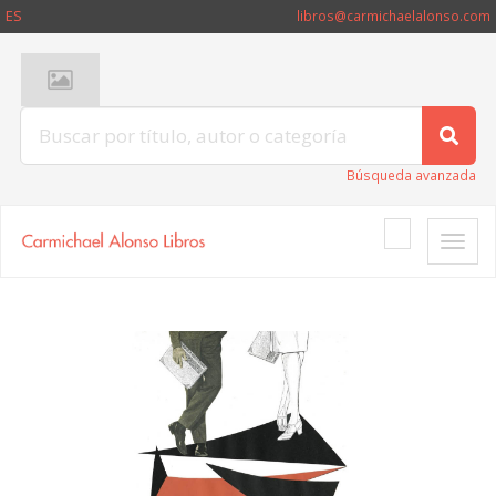
ES
libros@carmichaelalonso.com
Búsqueda avanzada
Toggle
naviga