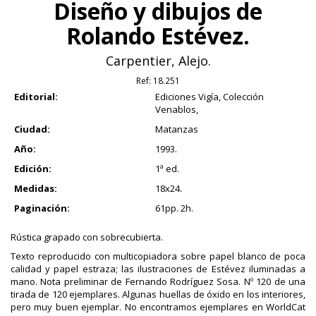
Diseño y dibujos de
Rolando Estévez.
Carpentier, Alejo.
Ref:
18.251
Editorial:
Ediciones Vigía, Colección
Venablos,
Ciudad:
Matanzas
Año:
1993.
Edición:
1ª ed.
Medidas:
18x24.
Paginación:
61pp. 2h.
Rústica grapado con sobrecubierta.
Texto reproducido con multicopiadora sobre papel blanco de poca
calidad y papel estraza; las ilustraciones de Estévez iluminadas a
mano. Nota preliminar de Fernando Rodríguez Sosa. Nº 120 de una
tirada de 120 ejemplares. Algunas huellas de óxido en los interiores,
pero muy buen ejemplar. No encontramos ejemplares en WorldCat