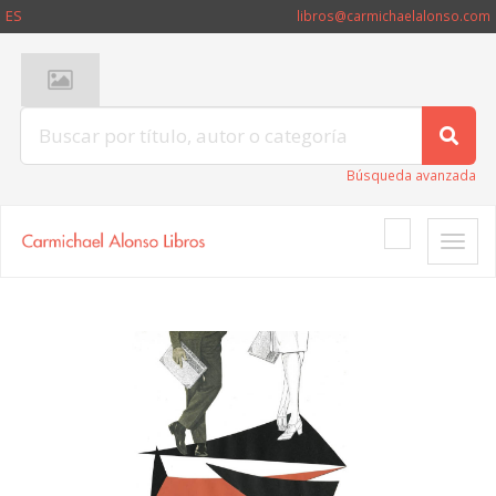
ES
libros@carmichaelalonso.com
Búsqueda avanzada
Toggle
naviga