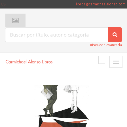
ES
libros@carmichaelalonso.com
Búsqueda avanzada
Toggle
naviga