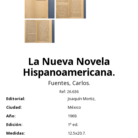
La Nueva Novela
Hispanoamericana.
Fuentes, Carlos.
Ref:
26.636
Editorial:
Joaquín Mortiz,
Ciudad:
México
Año:
1969.
Edición:
1ª ed.
Medidas:
12.5x20.7.