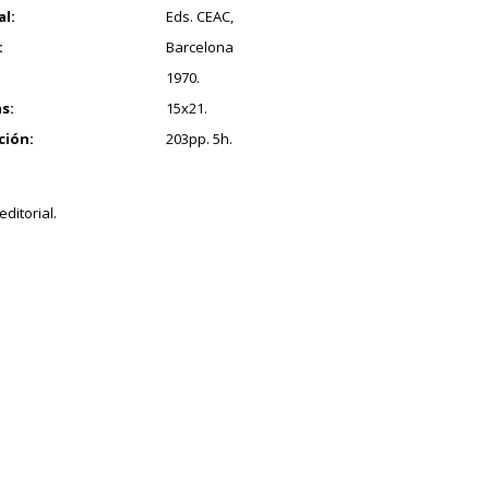
al:
Eds. CEAC,
:
Barcelona
1970.
s:
15x21.
ción:
203pp. 5h.
ditorial.