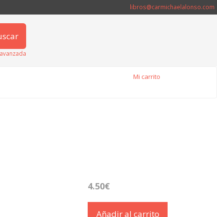
libros@carmichaelalonso.com
uscar
avanzada
Mi carrito
4.50€
Añadir al carrito