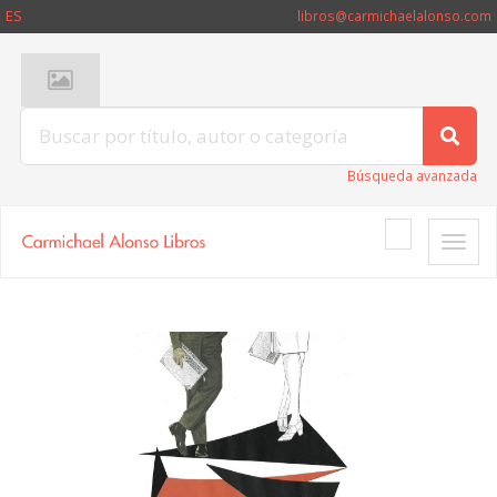
ES
libros@carmichaelalonso.com
Búsqueda avanzada
Toggle
naviga