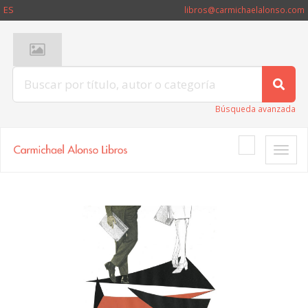
ES
libros@carmichaelalonso.com
Búsqueda avanzada
Toggle
naviga