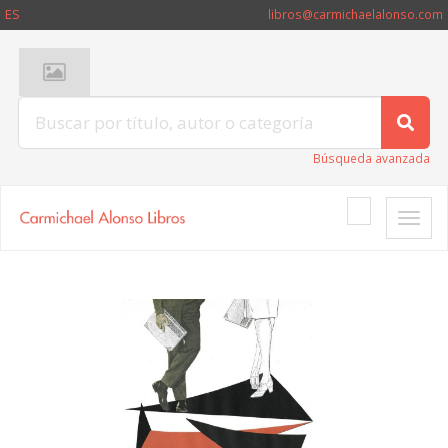
ES
libros@carmichaelalonso.com
Búsqueda avanzada
Toggle
naviga