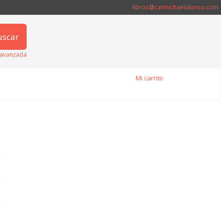
libros@carmichaelalonso.com
uscar
avanzada
Mi carrito