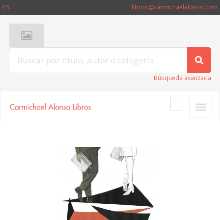
ES
libros@carmichaelalonso.com
Búsqueda avanzada
Toggle
naviga