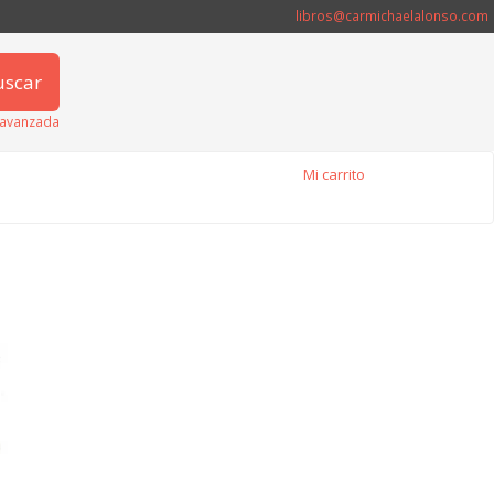
libros@carmichaelalonso.com
uscar
avanzada
Mi carrito