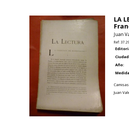
LA L
Fran
Juan Va
Ref:
37.2
Editori
Ciudad
Año:
Medida
Camisas 
Juan Vale