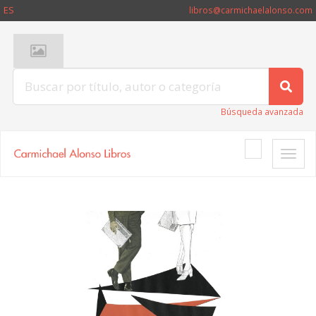
ES
libros@carmichaelalonso.com
Búsqueda avanzada
Toggle
naviga