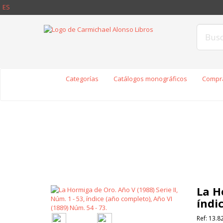
ES
Categorías
Catálogos monográficos
Compra
La H
índi
Ref:
13.8