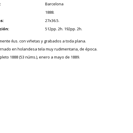
:
Barcelona
1888.
s:
27x36.5.
ción:
512pp. 2h. 192pp. 2h.
ente ilus. con viñetas y grabados a toda plana.
nado en holandesa tela muy rudimentaria, de época.
leto 1888 (53 núms.), enero a mayo de 1889.