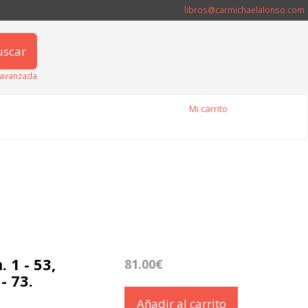
libros@carmichaelalonso.com
uscar
avanzada
Mi carrito
 1 - 53,
81.00€
- 73.
Añadir al carrito