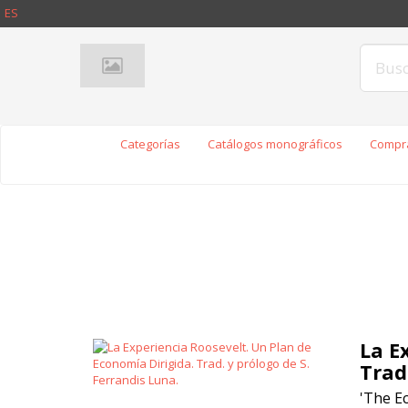
ES
Categorías
Catálogos monográficos
Compra
La E
Trad
'The E