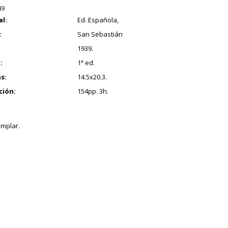
49
al:
Ed. Española,
:
San Sebastián
1939.
:
1ª ed.
s:
14.5x20.3.
ción:
154pp. 3h.
mplar.