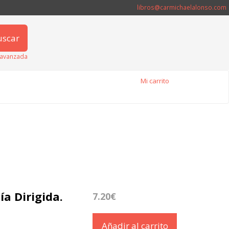
libros@carmichaelalonso.com
uscar
avanzada
Mi carrito
a Dirigida.
7.20€
Añadir al carrito