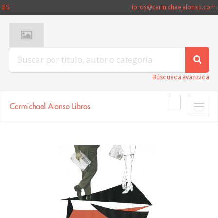
ES
libros@carmichaelalonso.com
Búsqueda avanzada
Toggle
naviga