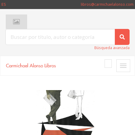
ES
libros@carmichaelalonso.com
Búsqueda avanzada
Toggle
naviga