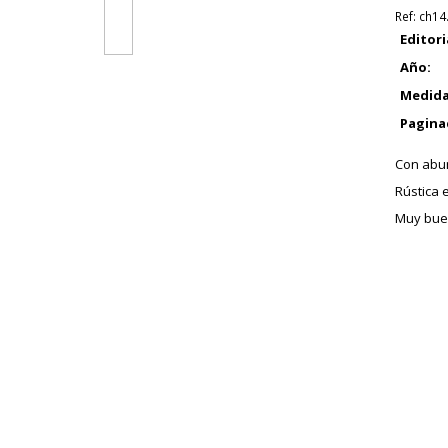
Ref:
ch14
Editori
Año:
Medida
Pagina
Con abun
Rústica e
Muy bue