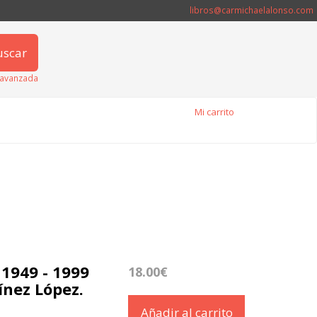
libros@carmichaelalonso.com
uscar
avanzada
Mi carrito
 1949 - 1999
18.00€
ínez López.
Añadir al carrito