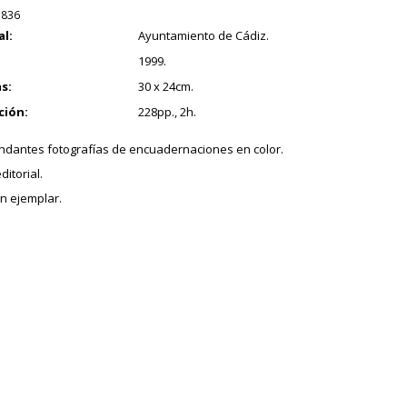
.836
al:
Ayuntamiento de Cádiz.
1999.
s:
30 x 24cm.
ción:
228pp., 2h.
dantes fotografías de encuadernaciones en color.
ditorial.
n ejemplar.