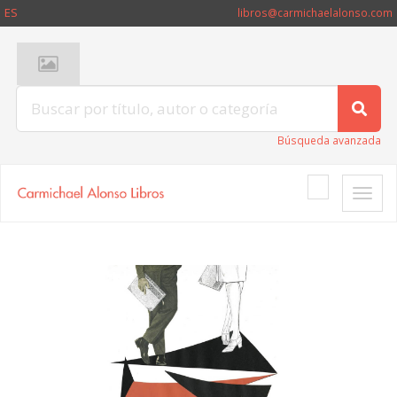
ES
libros@carmichaelalonso.com
Búsqueda avanzada
Toggle
naviga