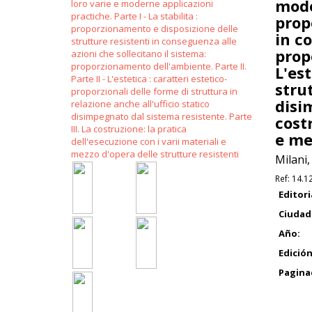
moder
prop
in c
prop
L'est
strut
disi
costr
e me
Milani,
Ref:
14.1
Editori
Ciudad
Año:
Edición
Pagina