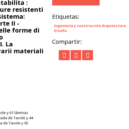
tabilita :
ure resistenti
sistema:
Etiquetas:
te II -
Ingeniería y construcción Arquitectura
elle forme di
Diseño
o
Compartir:
I. La
varii materiali
vole y 61 láminas
rtada de Tavole y 44
da de Tavole y 92