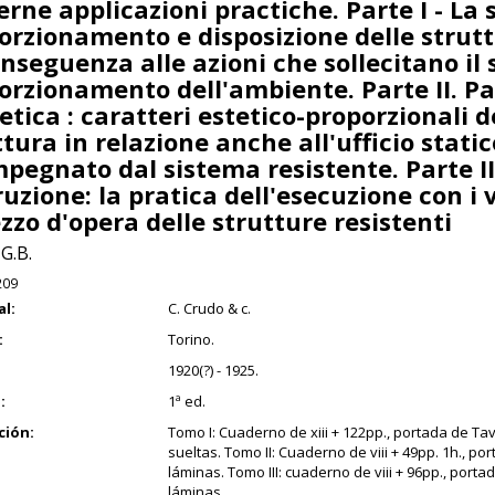
ne applicazioni practiche. Parte I - La s
orzionamento e disposizione delle strutt
onseguenza alle azioni che sollecitano il 
orzionamento dell'ambiente. Parte II. Par
etica : caratteri estetico-proporzionali d
tura in relazione anche all'ufficio static
mpegnato dal sistema resistente. Parte II
uzione: la pratica dell'esecuzione con i 
zzo d'opera delle strutture resistenti
 G.B.
209
al:
C. Crudo & c.
:
Torino.
1920(?) - 1925.
:
1ª ed.
ción:
Tomo I: Cuaderno de xiii + 122pp., portada de Ta
sueltas. Tomo II: Cuaderno de viii + 49pp. 1h., po
láminas. Tomo III: cuaderno de viii + 96pp., porta
láminas