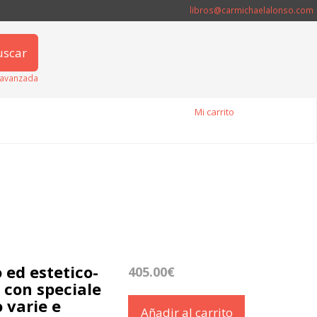
libros@carmichaelalonso.com
uscar
avanzada
Mi carrito
 ed estetico-
405.00€
 con speciale
o varie e
Añadir al carrito